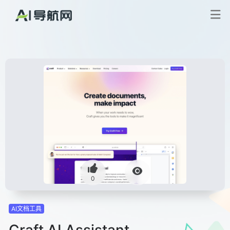
0
AI文档工具
Craft AI Assistant