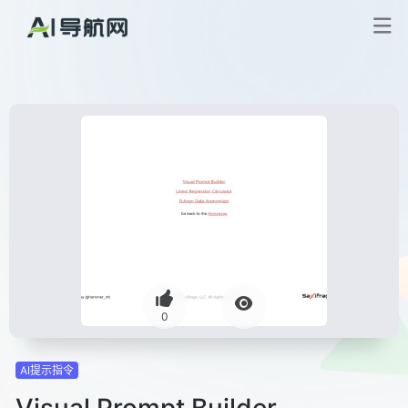
0
AI提示指令
Visual Prompt Builder